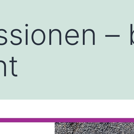
ssionen – 
ht