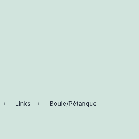
Links
Boule/Pétanque
Menü
Menü
Menü
öffnen
öffnen
öffnen