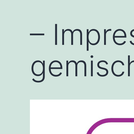
– Impre
gemisc