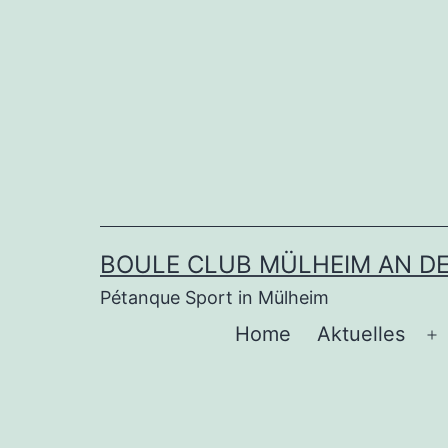
Zum
Inhalt
springen
BOULE CLUB MÜLHEIM AN DER
Pétanque Sport in Mülheim
Home
Aktuelles
M
ö