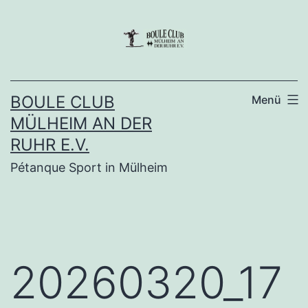
Zum
Inhalt
springen
BOULE CLUB
Menü
MÜLHEIM AN DER
RUHR E.V.
Pétanque Sport in Mülheim
20260320_17