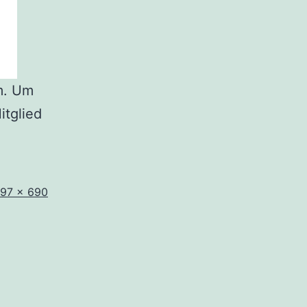
m. Um
itglied
riginalgröße
97 × 690