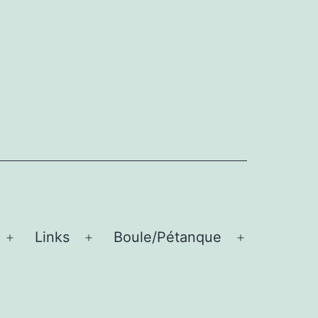
Links
Boule/Pétanque
Menü
Menü
Menü
öffnen
öffnen
öffnen