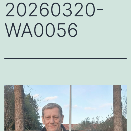
20260320-
WA0056